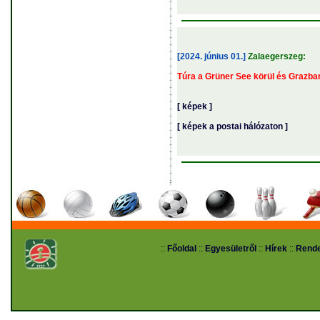
[2024. június 01.]
Zalaegerszeg:
Túra a Grüner See körül és Grazba
[ képek ]
[ képek a postai hálózaton ]
::
Főoldal
::
Egyesületről
::
Hírek
::
Rend