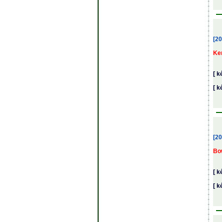
[20
Ke
[ k
[ k
[20
Bo
[ k
[ k