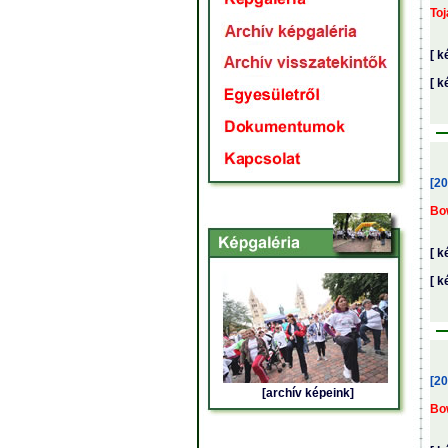
To
[ k
[ k
[20
Bo
[ k
[ k
[20
[archív képeink]
Bo