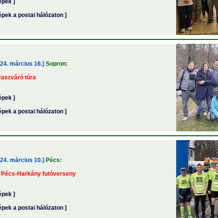
épek ]
épek a postai hálózaton ]
24. március 16.]
Sopron:
aszváró túra
épek ]
épek a postai hálózaton ]
24. március 10.]
Pécs:
. Pécs-Harkány futóverseny
épek ]
épek a postai hálózaton ]