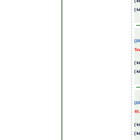
[ k
[ k
[20
Tav
[ k
[ k
[20
40
[ k
[ k