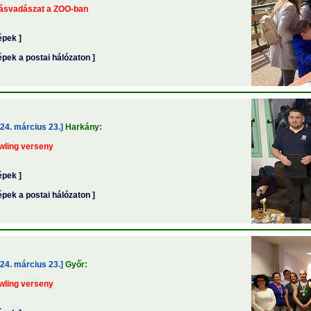
jásvadászat a ZOO-ban
épek ]
épek a postai hálózaton ]
24. március 23.]
Harkány:
wling verseny
épek ]
épek a postai hálózaton ]
24. március 23.]
Győr:
wling verseny