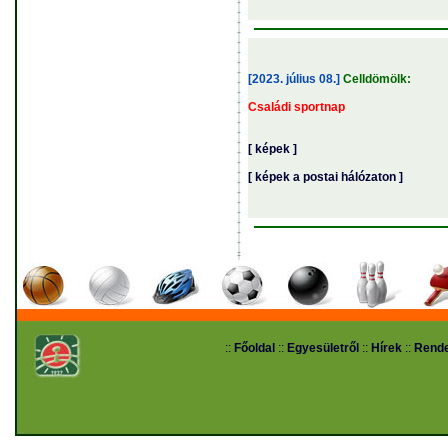
[2023. július 08.]
Celldömölk:
Családi sportnap
[ képek ]
[ képek a postai hálózaton ]
::
Főoldal
::
Egyesületről
::
Hírek
::
Rend