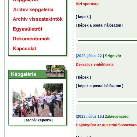
Vízi sportnap
[ képek ]
[ képek a postai hálózaton ]
[2023. július 22.]
Szigetvár:
Dervalics emléktorna
[ képek ]
[ képek a postai hálózaton ]
[2023. július 15.]
Zalaegerszeg:
[archív képeink]
Hajtánytúra az ausztriai Sonnenla