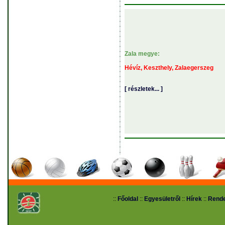
Zala megye:
Hévíz, Keszthely, Zalaegerszeg
[ részletek... ]
::
Főoldal
::
Egyesületről
::
Hírek
::
Rend